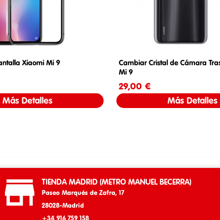
antalla Xiaomi Mi 9
Cambiar Cristal de Cámara Tra
Mi 9
Precio
29,00 €
Precio
Más Detalles
Más Detalles

TIENDA MADRID (METRO MANUEL BECERRA)
Paseo Marqués de Zafra, 17
28028-Madrid
+34 916 759 158