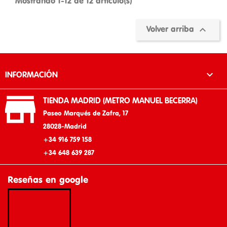
Mostrando 1-12 de 12 artículo(s)

Volver arriba

INFORMACIÓN

TIENDA MADRID (METRO MANUEL BECERRA)
Paseo Marqués de Zafra, 17
28028-Madrid
+34 916 759 158
+34 648 639 287
Reseñas en google