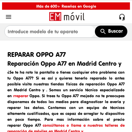
Más de 600+ Reseñas en Google


Buscar
REPARAR OPPO A77
Reparación Oppo A77 en Madrid Centro y
¿Se te ha roto la pantalla o tienes cualquier otro problema con
tu Oppo A77? Si es así y quieres tenerlo reparado lo antes
posible visita nuestras tiendas físicas de
reparación Oppo A77
en Madrid Centro y
. Somos un
servicio técnico especializado
en
r
reparar
Oppo
. Si traes tu
Oppo A77
mojado
no te preocupes
disponemos de todos los medios para diagnosticar la avería y
reparar los daños. Contamos con un equipo de técnicos
altamente cualificados, que es capaz de arreglar tu dispositivo
en poco tiempo. Para mas información sobre el
precio
reparar
Oppo A77
consúltanos o llama a nuestros talleres de
reparación de móviles en Madrid Centro y .