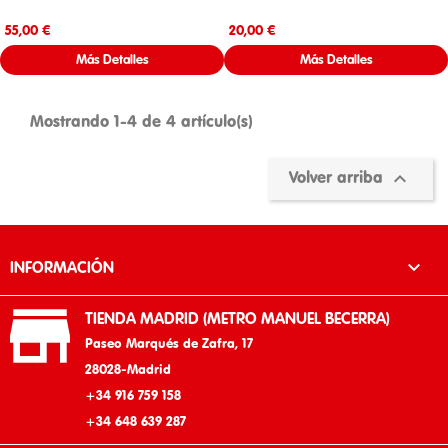
Precio
Precio
55,00 €
20,00 €
Más Detalles
Más Detalles
Mostrando 1-4 de 4 artículo(s)

Volver arriba

INFORMACIÓN

TIENDA MADRID (METRO MANUEL BECERRA)
Paseo Marqués de Zafra, 17
28028-Madrid
+34 916 759 158
+34 648 639 287