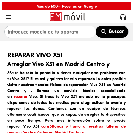
Más de 600+ Reseñas en Google


Buscar
REPARAR VIVO X51
Arreglar Vivo X51 en Madrid Centro y
¿Se te ha roto la pantalla o tienes cualquier otro problema con
tu Vivo X51? Si es así y quieres tenerlo reparado lo antes posible
visita nuestras tiendas físicas de
reparación Vivo X51 en Madrid
Centro y
. Somos un
servicio técnico especializado
en
reparar
Vivo
. Si traes tu
Vivo X51
mojado
no te preocupes
disponemos de todos los medios para diagnosticar la avería y
reparar los daños. Contamos con un equipo de técnicos
altamente cualificados, que es capaz de arreglar tu dispositivo
en poco tiempo. Para mas información sobre el
precio
reparar
Vivo X51
consúltanos o llama a nuestros talleres de
reparación de móviles en Madrid Centro y .