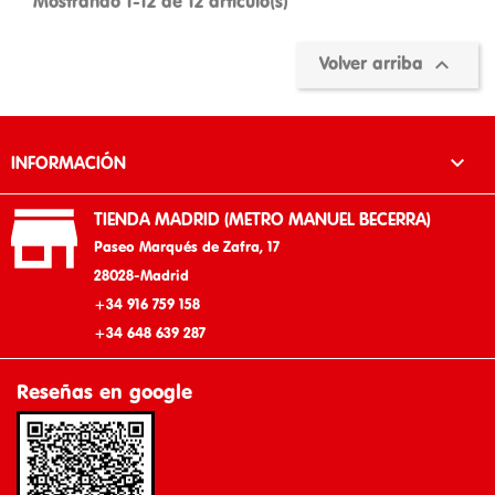
Mostrando 1-12 de 12 artículo(s)

Volver arriba

INFORMACIÓN

TIENDA MADRID (METRO MANUEL BECERRA)
Paseo Marqués de Zafra, 17
28028-Madrid
+34 916 759 158
+34 648 639 287
Reseñas en google