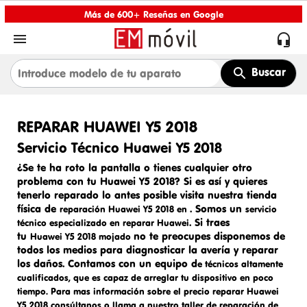
Más de 600+ Reseñas en Google


Buscar
REPARAR HUAWEI Y5 2018
Servicio Técnico Huawei Y5 2018
¿Se te ha roto la pantalla o tienes cualquier otro
problema con tu Huawei Y5 2018? Si es así y quieres
tenerlo reparado lo antes posible visita nuestra tienda
física de
. Somos un
reparación Huawei Y5 2018 en
servicio
. Si traes
técnico especializado en
reparar
Huawei
tu
no te preocupes disponemos de
Huawei Y5 2018 mojado
todos los medios para diagnosticar la avería y reparar
los daños. Contamos con un equipo d
e técnicos altamente
cualificados, que es capaz de arreglar tu dispositivo en poco
tiempo. Para mas información sobre el precio
reparar Huawei
Y5 2018
consúltanos o llama a nuestro taller de reparación de