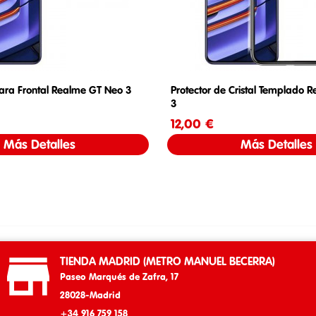
ra Frontal Realme GT Neo 3
Protector de Cristal Templado 
3
Precio
12,00 €
Precio
Más Detalles
Más Detalles

TIENDA MADRID (METRO MANUEL BECERRA)
Paseo Marqués de Zafra, 17
28028-Madrid
+34 916 759 158