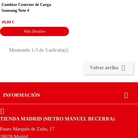
Cambiar Conector de Carga
Samsung Note 4
Precio
49,00 €
Más Detalles
Mostrando 1-3 de 3 artículo(s)

Volver arriba

INFORMACIÓN

TIENDA MADRID (METRO MANUEL BECERRA)
Paseo Marqués de Zafra, 17
28028-Madrid