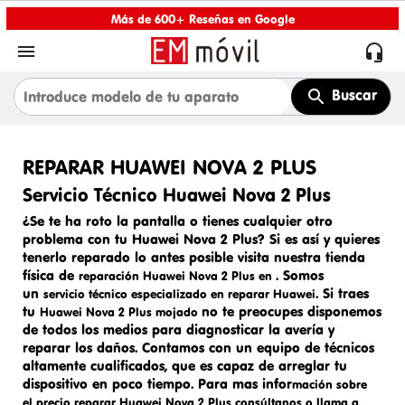
Más de 600+ Reseñas en Google


Buscar
REPARAR HUAWEI NOVA 2 PLUS
Servicio Técnico Huawei Nova 2 Plus
¿Se te ha roto la pantalla o tienes cualquier otro
problema con tu Huawei Nova 2 Plus? Si es así y quieres
tenerlo reparado lo antes posible visita nuestra tienda
física de
. Somos
reparación Huawei Nova 2 Plus en
un
. Si traes
servicio técnico especializado en
reparar
Huawei
tu
no te preocupes disponemos
Huawei Nova 2 Plus mojado
de todos los medios para diagnosticar la avería y
reparar los daños. Contamos con un equipo de técnicos
altamente cualificados, que es capaz de arreglar tu
dispositivo en poco tiempo. Para mas infor
mación sobre
el precio
reparar Huawei Nova 2 Plus
consúltanos o llama a