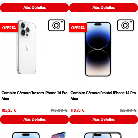
Más Detalles
Más Detalles
OFERTA
OFERTA
Cambiar Cámara Trasera iPhone 14 Pro
Cambiar Cámara Frontal iPhone 14 Pro
Max
Max
Precio
Precio base
Precio
Precio base
195,00 €
125,00 €
185,25 €
118,75 €
Más Detalles
Más Detalles