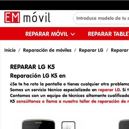
REPARAR MÓVIL
REPARAR TABL
Inicio
Reparación de móviles
Reparar LG
Reparar 
REPARAR LG K5
Reparación LG K5 en
¿Se te ha roto la pantalla o tienes cualquier otro problema
Somos un
servicio técnico especializado en
reparar LG
. Si
Contamos con un equipo de técnicos altamente cualificado
K5
consúltanos o llama a nuestro taller de reparación de m