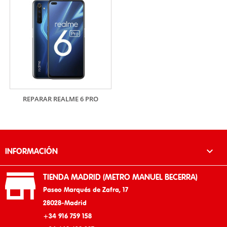
REPARAR REALME 6 PRO

INFORMACIÓN

TIENDA MADRID (METRO MANUEL BECERRA)
Paseo Marqués de Zafra, 17
28028-Madrid
+34 916 759 158