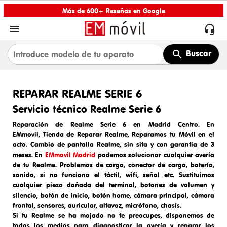
Más de 600+ Reseñas en Google


Buscar
REPARAR REALME SERIE 6
Servicio técnico Realme Serie 6
Reparación de Realme Serie 6 en Madrid Centro
. En
EMmovil,
Tienda de Reparar Realme
, Reparamos tu Móvil en el
acto.
Cambio de pantalla
Realme
, sin sita y con garantía de 3
meses. En
EMmovil Madrid
podemos solucionar cualquier avería
de tu Realme. Problemas de carga,
conector de carga
, batería,
sonido, si no funciona el táctil, wifi, señal etc. Sustituimos
cualquier pieza dañada del terminal, botones de volumen y
silencio, botón de inicio, botón home, cámara principal, cámara
frontal, sensores, auricular, altavoz, micrófono, chasís.
Si tu Realme se ha mojado no te preocupes, disponemos de
todos los medios para diagnosticar la avería y reparar los