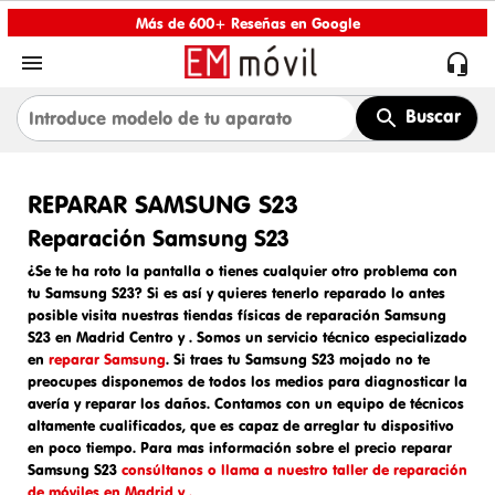
Más de 600+ Reseñas en Google


Buscar
REPARAR SAMSUNG S23
Reparación Samsung S23
¿Se te ha roto la pantalla o tienes cualquier otro problema con
tu Samsung S23? Si es así y quieres tenerlo reparado lo antes
posible visita nuestras tiendas físicas de
reparación Samsung
S23 en Madrid Centro y
. Somos un
servicio técnico especializado
en
reparar Samsung
. Si traes tu
Samsung S23 mojado
no te
preocupes disponemos de todos los medios para diagnosticar la
avería y reparar los daños. Contamos con un equipo de técnicos
altamente cualificados, que es capaz de arreglar tu dispositivo
en poco tiempo. Para mas información sobre el
precio reparar
Samsung S23
consúltanos o llama a nuestro taller de reparación
de móviles en Madrid y .