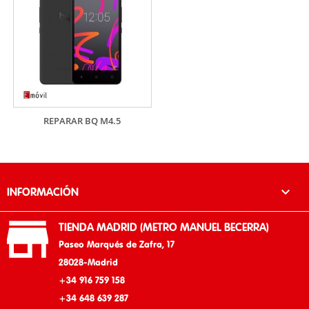
REPARAR BQ M4.5

INFORMACIÓN

TIENDA MADRID (METRO MANUEL BECERRA)
Paseo Marqués de Zafra, 17
28028-Madrid
+34 916 759 158
+34 648 639 287