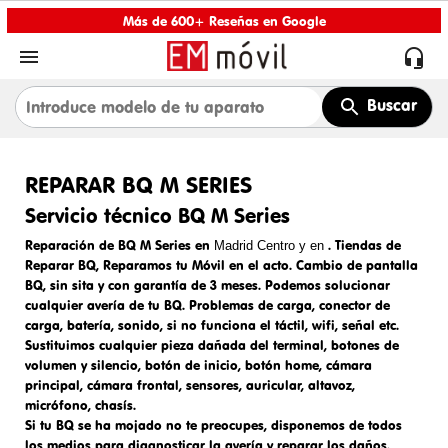
Más de 600+ Reseñas en Google


Buscar
REPARAR BQ M SERIES
Servicio técnico BQ M Series
Reparación de BQ M Series en
.
Tiendas de
Madrid Centro y en
Reparar BQ
, Reparamos tu Móvil en el acto.
Cambio de pantalla
BQ
, sin sita y con garantía de 3 meses. Podemos solucionar
cualquier avería de tu BQ. Problemas de carga,
conector de
carga
, batería, sonido, si no funciona el táctil, wifi, señal etc.
Sustituimos cualquier pieza dañada del terminal, botones de
volumen y silencio, botón de inicio, botón home, cámara
principal, cámara frontal, sensores, auricular, altavoz,
micrófono, chasís.
Si tu BQ se ha mojado no te preocupes, disponemos de todos
los medios para diagnosticar la avería y reparar los daños.