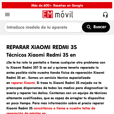
Más de 600+ Reseñas en Google


Buscar
REPARAR XIAOMI REDMI 3S
Técnicos Xiaomi Redmi 3S en
¿Se te ha roto la pantalla o tienes cualquier otro problema con
tu Xiaomi Redmi 3S? Si es así y quieres tenerlo reparado lo
antes posible visita nuestra tienda física de
reparación Xiaomi
Redmi 3S en
. Somos un
servicio técnico especializado
en
reparar Xiaomi
. Si traes tu
Xiaomi Redmi 3S mojado
no te
preocupes disponemos de todos los medios para diagnosticar la
avería y reparar los daños. Contamos con un equipo de técnicos
altamente cualificados, que es capaz de arreglar tu dispositivo
en poco tiempo. Para mas información sobre el
precio reparar
Xiaomi Redmi 3S
consúltanos o llama a nuestro taller de
reparación de móviles en .