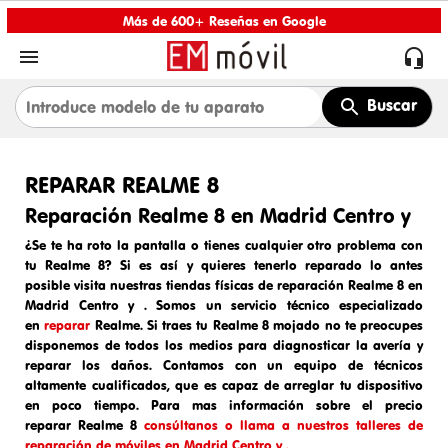
Más de 600+ Reseñas en Google


Buscar
REPARAR REALME 8
Reparación Realme 8 en Madrid Centro y
¿Se te ha roto la pantalla o tienes cualquier otro problema con
tu Realme 8? Si es así y quieres tenerlo reparado lo antes
posible visita nuestras tiendas físicas de
reparación Realme 8 en
Madrid Centro y
. Somos un
servicio técnico especializado
en
reparar
Realme
. Si traes tu
Realme 8
mojado
no te preocupes
disponemos de todos los medios para diagnosticar la avería y
reparar los daños. Contamos con un equipo de técnicos
altamente cualificados, que es capaz de arreglar tu dispositivo
en poco tiempo. Para mas información sobre el
precio
reparar
Realme 8
consúltanos o llama a nuestros talleres de
reparación de móviles en Madrid Centro y .