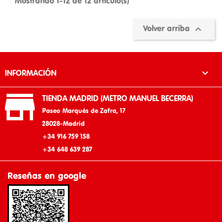
Mostrando 1-12 de 12 artículo(s)

Volver arriba

INFORMACIÓN

TIENDA MADRID (METRO MANUEL BECERRA)
Paseo Marqués de Zafra, 17
28028-Madrid
+34 916 759 158
+34 648 639 287
Reseñas en google