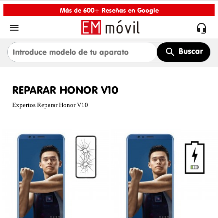
Más de 600+ Reseñas en Google


Buscar
REPARAR HONOR V10
Expertos Reparar Honor V10