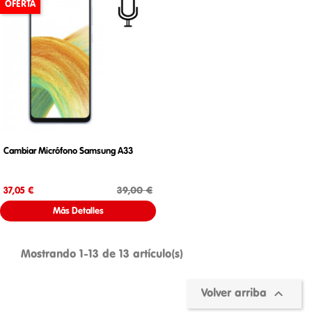
OFERTA
Cambiar Micrófono Samsung A33
Precio
Precio base
39,00 €
37,05 €
Más Detalles
Mostrando 1-13 de 13 artículo(s)

Volver arriba