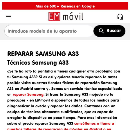
Más de 600+ Reseñas en Google


Buscar
REPARAR SAMSUNG A33
Técnicos Samsung A33
¿Se te ha roto la pantalla o tienes cualquier otro problema con
tu Samsung A33? Si es así y quieres tenerlo reparado lo antes
posible visita nuestras tiendas físicas de
reparación Samsung
A33 en Madrid centro y
. Somos un
servicio técnico especializado
en
reparar Samsung
. Si traes tu
Samsung A33 mojado
no te
preocupes - en EMmovil disponemos de todos los medios para
diagnosticar la avería y reparar los daños. Contamos con un
equipo de técnicos altamente cualificados, que es capaz de
arreglar tu dispositivo en poco tiempo. Para mas información
sobre el
precio reparar Samsung A33
consúltanos o llama a
nuestros talleres de reparación de móviles en Madrid o en .