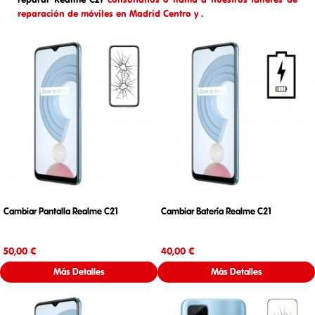
reparación de móviles en Madrid Centro y .
Cambiar Pantalla Realme C21
Cambiar Batería Realme C21
Precio
Precio
50,00 €
40,00 €
Más Detalles
Más Detalles