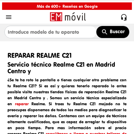
Más de 600+ Reseñas en Google


Buscar
REPARAR REALME C21
Servicio técnico Realme C21 en Madrid
Centro y
¿Se te ha roto la pantalla o tienes cualquier otro problema con
tu Realme C21? Si es así y quieres tenerlo reparado lo antes
posible visita nuestras tiendas físicas de
reparación Realme C21
en Madrid Centro y
. Somos un
servicio técnico especializado
en
reparar
Realme
. Si traes tu
Realme C21
mojado
no te
preocupes disponemos de todos los medios para diagnosticar la
avería y reparar los daños. Contamos con un equipo de técnicos
altamente cualificados, que es capaz de arreglar tu dispositivo
en poco tiempo. Para mas información sobre el
precio
reparar
Realme C21
consúltanos o llama a nuestros talleres de