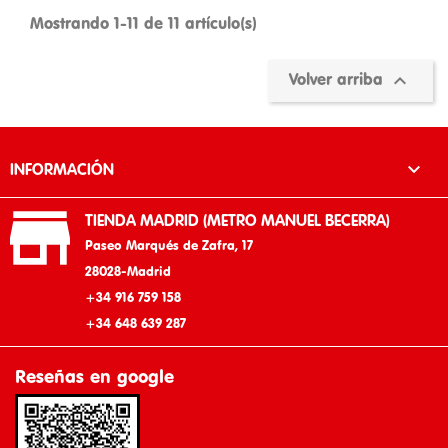
Mostrando 1-11 de 11 artículo(s)

Volver arriba

INFORMACIÓN

TIENDA MADRID (METRO MANUEL BECERRA)
Paseo Marqués de Zafra, 17
28028-Madrid
+34 916 759 158
+34 648 639 287
Reseñas en google