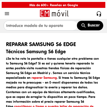
Más de 600+ Reseñas en Google


Buscar
REPARAR SAMSUNG S6 EDGE
Técnicos Samsung S6 Edge
¿Se te ha roto la pantalla o tienes cualquier otro problema con
tu Samsung S6 Edge? Si es así y quieres tenerlo reparado lo
antes posible visita nuestras tiendas físicas de
reparación
Samsung S6 Edge en Madrid y
. Somos un
servicio técnico
especializado en
reparar Samsung
. Si traes tu
Samsung S6 Edge
mojado
no te preocupes - en E-movil disponemos de todos los
medios para diagnosticar la avería y reparar los daños.
Contamos con un equipo de técnicos altamente cualificados,
que es capaz de arreglar tu dispositivo en poco tiempo. Para
mas información sobre el
precio reparar Samsung S6
Edge
consúltanos o llama a nuestro taller de reparación de