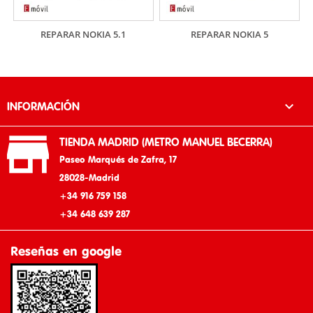
REPARAR NOKIA 5.1
REPARAR NOKIA 5

INFORMACIÓN

TIENDA MADRID (METRO MANUEL BECERRA)
Paseo Marqués de Zafra, 17
28028-Madrid
+34 916 759 158
+34 648 639 287
Reseñas en google