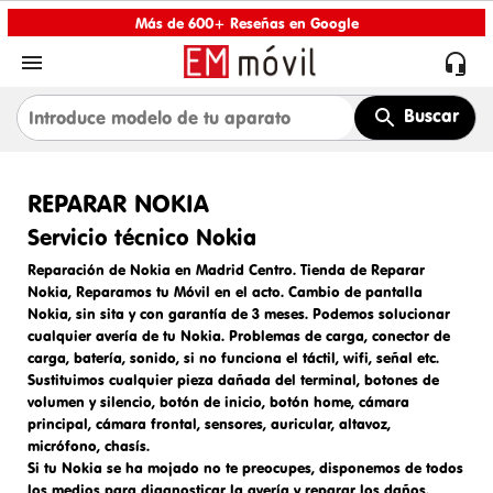
Más de 600+ Reseñas en Google


Buscar
REPARAR NOKIA
Servicio técnico Nokia
Reparación de Nokia en
Madrid Centro.
Tienda de Reparar
Nokia,
Reparamos tu Móvil en el acto.
Cambio de pantalla
Nokia
, sin sita y con garantía de 3 meses. Podemos solucionar
cualquier avería de tu Nokia. Problemas de carga,
conector de
carga
, batería, sonido, si no funciona el táctil, wifi, señal etc.
Sustituimos cualquier pieza dañada del terminal, botones de
volumen y silencio, botón de inicio, botón home, cámara
principal, cámara frontal, sensores, auricular, altavoz,
micrófono, chasís.
Si tu Nokia se ha mojado no te preocupes, disponemos de todos
los medios para diagnosticar la avería y reparar los daños.