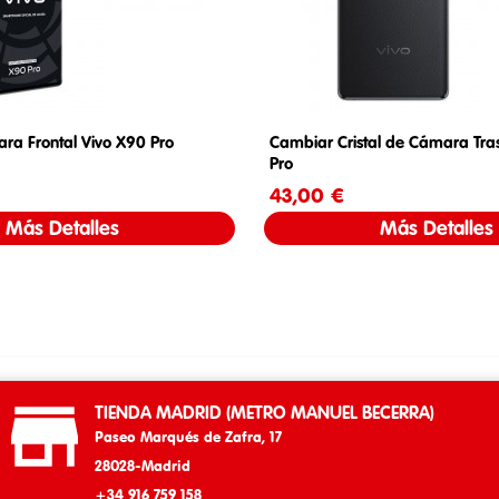
a Frontal Vivo X90 Pro
Cambiar Cristal de Cámara Tra
Pro
Precio
43,00 €
Precio
Más Detalles
Más Detalles

TIENDA MADRID (METRO MANUEL BECERRA)
Paseo Marqués de Zafra, 17
28028-Madrid
+34 916 759 158