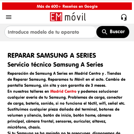
Más de 600+ Reseñas en Google


Buscar
REPARAR SAMSUNG A SERIES
Servicio técnico Samsung A Series
Reparación de Samsung A Series en Madrid Centro y
.
Tiendas
de Reparar Samsung.
Reparamos tu Móvil en el acto.
Cambio de
pantalla Samsung
, sin sita y con garantía de 3 meses.
En nuestros talleres en
Madrid Centro
y
podemos solucionar
cualquier avería de tu Samsung. Problemas de carga,
conector
de carga
, batería, sonido, si no funciona el táctil, wifi, señal etc.
Sustituimos cualquier pieza dañada del terminal, botones de
volumen y silencio, botón de inicio, botón home, cámara
principal, cámara frontal, sensores, auricular, altavoz,
micrófono, chasís.
Si tu Samsung se ha mojado no te preocupes, disponemos de