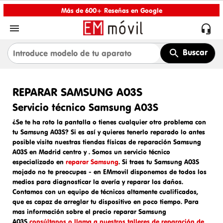
Más de 600+ Reseñas en Google


Buscar
REPARAR SAMSUNG A03S
Servicio técnico Samsung A03S
¿Se te ha roto la pantalla o tienes cualquier otro problema con
tu Samsung A03S? Si es así y quieres tenerlo reparado lo antes
posible visita nuestras tiendas físicas de
reparación Samsung
A03S en Madrid centro y
. Somos un
servicio técnico
especializado en
reparar Samsung
. Si traes tu
Samsung A03S
mojado
no te preocupes - en EMmovil disponemos de todos los
medios para diagnosticar la avería y reparar los daños.
Contamos con un equipo de técnicos altamente cualificados,
que es capaz de arreglar tu dispositivo en poco tiempo. Para
mas información sobre el
precio reparar Samsung
A03S
consúltanos o llama a nuestros talleres de reparación de