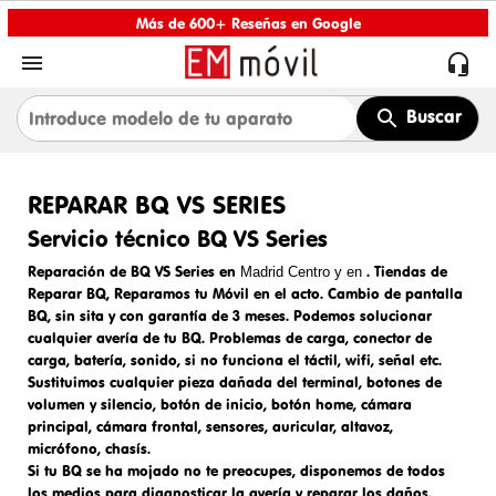
Más de 600+ Reseñas en Google


Buscar
REPARAR BQ VS SERIES
Servicio técnico BQ VS Series
Reparación de BQ VS Series en
.
Tiendas de
Madrid Centro y en
Reparar BQ
, Reparamos tu Móvil en el acto.
Cambio de pantalla
BQ
, sin sita y con garantía de 3 meses. Podemos solucionar
cualquier avería de tu BQ. Problemas de carga,
conector de
carga
, batería, sonido, si no funciona el táctil, wifi, señal etc.
Sustituimos cualquier pieza dañada del terminal, botones de
volumen y silencio, botón de inicio, botón home, cámara
principal, cámara frontal, sensores, auricular, altavoz,
micrófono, chasís.
Si tu BQ se ha mojado no te preocupes, disponemos de todos
los medios para diagnosticar la avería y reparar los daños.