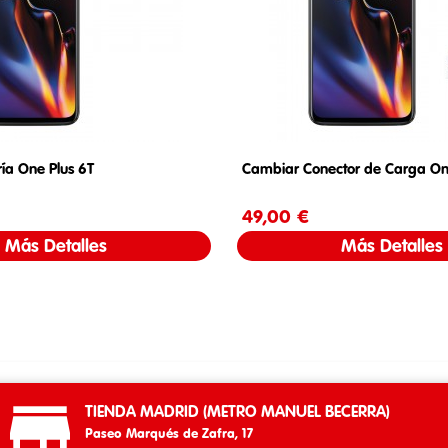
ía One Plus 6T
Cambiar Conector de Carga On
Precio
49,00 €
Precio
Más Detalles
Más Detalles

TIENDA MADRID (METRO MANUEL BECERRA)
Paseo Marqués de Zafra, 17