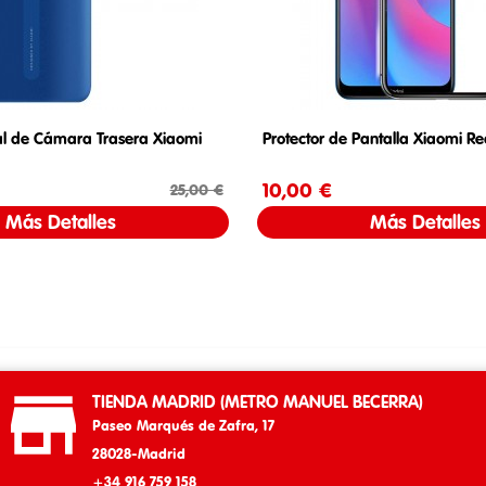
al de Cámara Trasera Xiaomi
Protector de Pantalla Xiaomi R
Precio
Precio base
10,00 €
Precio
25,00 €
Más Detalles
Más Detalles

TIENDA MADRID (METRO MANUEL BECERRA)
Paseo Marqués de Zafra, 17
28028-Madrid
+34 916 759 158