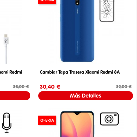
aomi Redmi
Cambiar Tapa Trasera Xiaomi Redmi 8A
cio base
30,40 €
Precio
Precio base
38,00 €
32,00 €
Más Detalles
OFERTA