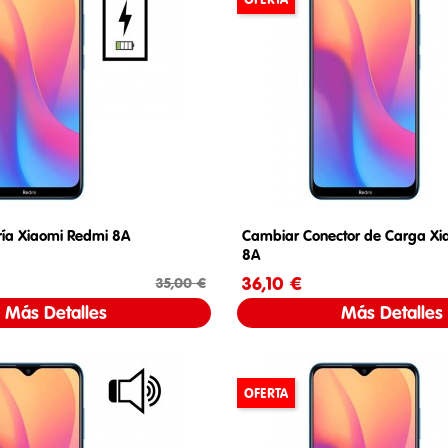
ría Xiaomi Redmi 8A
Cambiar Conector de Carga Xi
8A
Precio
Precio base
36,10 €
Precio
Pre
35,00 €
Más Detalles
Más Detalles
OFERTA