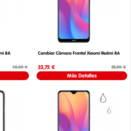
mi 8A
Cambiar Cámara Frontal Xiaomi Redmi 8A
cio base
23,75 €
Precio
Precio base
38,00 €
25,00 €
Más Detalles