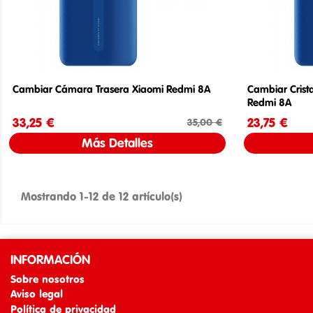
Cambiar Cámara Trasera Xiaomi Redmi 8A
Cambiar Crist
Redmi 8A
33,25 €
Precio
Precio base
23,75 €
35,00 €
Más Detalles
Mostrando 1-12 de 12 artículo(s)
INFORMACIÓN
Sobre nosotros
Aviso legal
Política de privacidad