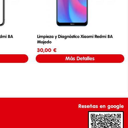
edmi 8A
Limpieza y Diagnóstico Xiaomi Redmi 8A
Mojado
30,00 €
Precio
Más Detalles
Reseñas en google