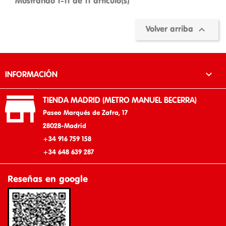
Mostrando 1-11 de 11 artículo(s)

Volver arriba

INFORMACIÓN

TIENDA MADRID (METRO MANUEL BECERRA)
Paseo Marqués de Zafra, 17
28028-Madrid
+34 916 759 158
+34 648 639 287
Reseñas en google