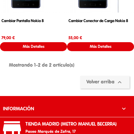
Cambiar Pantalla Nokia 8
Cambiar Conector de Carga Nokia 8
Precio
Precio
79,00 €
55,00 €
Más Detalles
Más Detalles
Mostrando 1-2 de 2 artículo(s)

Volver arriba

INFORMACIÓN

TIENDA MADRID (METRO MANUEL BECERRA)
Paseo Marqués de Zafra, 17