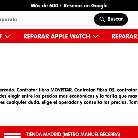
Más de 600+ Reseñas en Google
Buscar
ET
REPARAR APPLE WATCH
REPARAR
mercado.
Contratar fibra MOVISTAR
,
Contratar Fibra O2
,
contratar
 Puedes elegir entre los precios mas económicos y la tarifa que 
nes cualquier duda, elige el operador y consulta los precios. T
TIENDA MADRID (METRO MANUEL BECERRA)