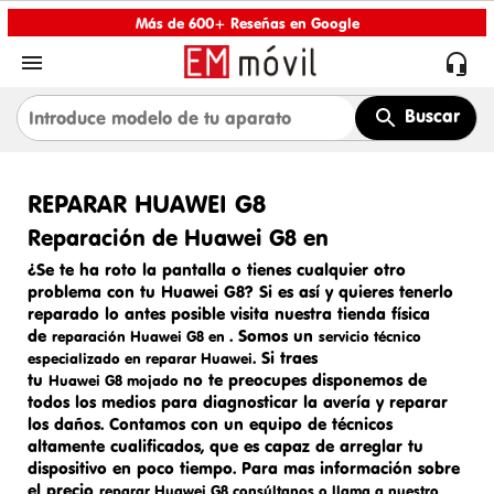
Más de 600+ Reseñas en Google


Buscar
REPARAR HUAWEI G8
Reparación de Huawei G8 en
¿Se te ha roto la pantalla o tienes cualquier otro
problema con tu Huawei G8? Si es así y quieres tenerlo
reparado lo antes posible visita nuestra tienda física
de
. Somos un
reparación Huawei G8 en
servicio técnico
. Si traes
especializado en
reparar
Huawei
tu
no te preocupes disponemos de
Huawei G8 mojado
todos los medios para diagnosticar la avería y reparar
los daños. Contamos con un equipo de técnicos
altamente cualificados, que es capaz de arreglar tu
dispositivo en poco tiempo. Para mas información sobre
el precio
reparar Hu
awei G8
consúltanos o llama a nuestro