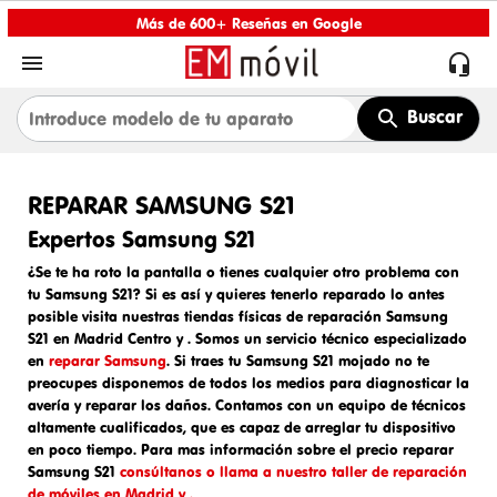
Más de 600+ Reseñas en Google


Buscar
REPARAR SAMSUNG S21
Expertos Samsung S21
¿Se te ha roto la pantalla o tienes cualquier otro problema con
tu Samsung S21? Si es así y quieres tenerlo reparado lo antes
posible visita nuestras tiendas físicas de
reparación Samsung
S21 en Madrid Centro y
. Somos un
servicio técnico especializado
en
reparar Samsung
. Si traes tu
Samsung S21 mojado
no te
preocupes disponemos de todos los medios para diagnosticar la
avería y reparar los daños. Contamos con un equipo de técnicos
altamente cualificados, que es capaz de arreglar tu dispositivo
en poco tiempo. Para mas información sobre el
precio reparar
Samsung S21
consúltanos o llama a nuestro taller de reparación
de móviles en Madrid y .