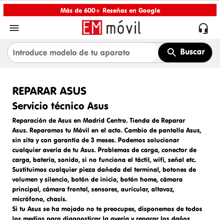
Más de 600+ Reseñas en Google


Buscar
REPARAR ASUS
Servicio técnico Asus
Reparación de Asus en Madrid Centro
.
Tienda de Reparar
Asus.
Reparamos tu Móvil en el acto.
Cambio de pantalla Asus
,
sin sita y con garantía de 3 meses. Podemos solucionar
cualquier avería de tu Asus. Problemas de carga,
conector de
carga
, batería, sonido, si no funciona el táctil, wifi, señal etc.
Sustituimos cualquier pieza dañada del terminal, botones de
volumen y silencio, botón de inicio, botón home, cámara
principal, cámara frontal, sensores, auricular, altavoz,
micrófono, chasís.
Si tu Asus se ha mojado no te preocupes, disponemos de todos
los medios para diagnosticar la avería y reparar los daños.