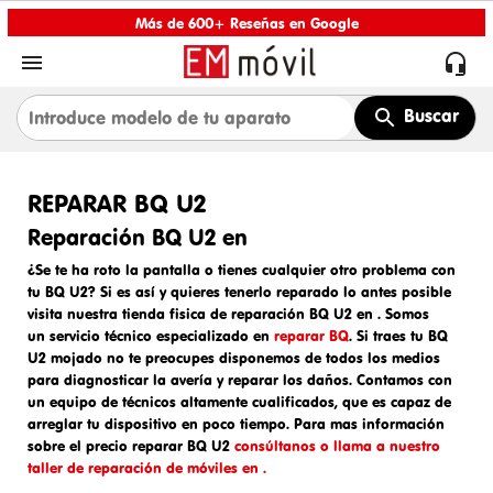
Más de 600+ Reseñas en Google


Buscar
REPARAR BQ U2
Reparación BQ U2 en
¿Se te ha roto la pantalla o tienes cualquier otro problema con
tu BQ U2? Si es así y quieres tenerlo reparado lo antes posible
visita nuestra tienda fisica de
reparación BQ U2 en
. Somos
un
servicio técnico especializado en
reparar BQ
. Si traes tu
BQ
U2 mojado
no te preocupes disponemos de todos los medios
para diagnosticar la avería y reparar los daños. Contamos con
un equipo de técnicos altamente cualificados, que es capaz de
arreglar tu dispositivo en poco tiempo. Para mas información
sobre el
precio reparar BQ U2
consúltanos o llama a nuestro
taller de reparación de móviles en .