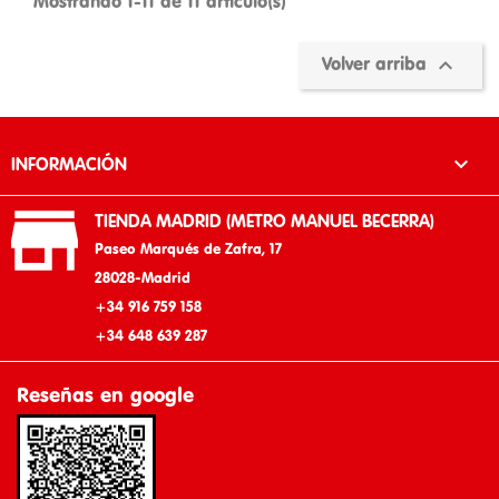
Mostrando 1-11 de 11 artículo(s)

Volver arriba

INFORMACIÓN

TIENDA MADRID (METRO MANUEL BECERRA)
Paseo Marqués de Zafra, 17
28028-Madrid
+34 916 759 158
+34 648 639 287
Reseñas en google