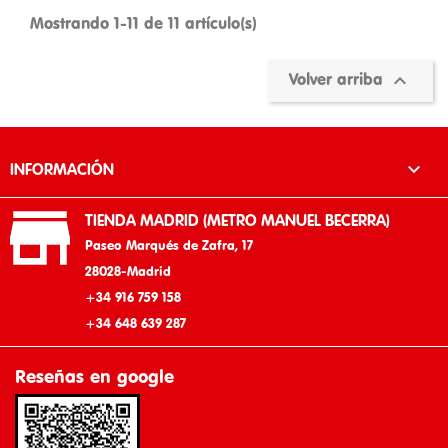
Mostrando 1-11 de 11 artículo(s)

Volver arriba

INFORMACIÓN

TIENDA MADRID (METRO MANUEL BECERRA)
Paseo Marqués de Zafra, 17
28028-Madrid
+34 916 759 158
+34 648 639 287
Reseñas en google