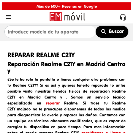
Más de 600+ Reseñas en Google


Buscar
REPARAR REALME C21Y
Reparación Realme C21Y en Madrid Centro
y
¿Se te ha roto la pantalla o tienes cualquier otro problema con
tu Realme C21Y? Si es así y quieres tenerlo reparado lo antes
posible visita nuestras tiendas físicas de
reparación Realme
C21Y en Madrid Centro y
. Somos un
servicio técnico
especializado en
reparar
Realme
. Si traes tu
Realme
C21Y
mojado
no te preocupes disponemos de todos los medios
para diagnosticar la avería y reparar los daños. Contamos con
un equipo de técnicos altamente cualificados, que es capaz de
arreglar tu dispositivo en poco tiempo. Para mas información
sobre el
precio reparar
Realme C21Y
consúltanos o llama a