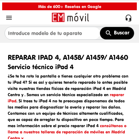
Más de 600+ Reseñas en Google


Buscar
REPARAR IPAD 4, A1458/ A1459/ A1460
Servicio técnico iPad 4
¿Se te ha roto la pantalla o tienes cualquier otro problema con
tu iPad 4? Si es así y quieres tenerlo reparado lo antes posible
visita nuestras tiendas físicas de
reparación iPad 4 en Madrid
Centro y
. Somos un
servicio técnico especializado en
reparar
iPad
. Si traes tu
iPad 4
no te preocupes disponemos de todos
los medios para diagnosticar la avería y reparar los daños.
Contamos con un equipo de técnicos altamente cualificados,
que es capaz de arreglar tu dispositivo en poco tiempo. Para
mas información sobre el
precio reparar iPad 4
consúltanos o
llama a nuestros talleres de reparación de móviles en Madrid
Centro y .