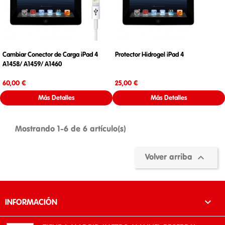
Cambiar Conector de Carga iPad 4
Protector Hidrogel iPad 4
A1458/ A1459/ A1460
Precio
Precio
60,00 €
25,00 €
Más Detalles
Más Detalles
Mostrando 1-6 de 6 artículo(s)

Volver arriba

INFORMACIÓN