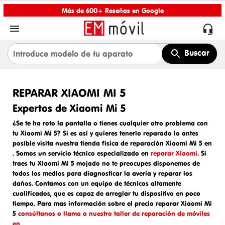
Más de 600+ Reseñas en Google


Buscar
REPARAR XIAOMI MI 5
Expertos de Xiaomi Mi 5
¿Se te ha roto la pantalla o tienes cualquier otro problema con
tu Xiaomi Mi 5? Si es así y quieres tenerlo reparado lo antes
posible visita nuestra tienda fisica de
reparación Xiaomi Mi 5 en
. Somos un
servicio técnico especializado en
reparar Xiaomi
. Si
traes tu
Xiaomi Mi 5 mojado
no te preocupes disponemos de
todos los medios para diagnosticar la avería y reparar los
daños. Contamos con un equipo de técnicos altamente
cualificados, que es capaz de arreglar tu dispositivo en poco
tiempo. Para mas información sobre el
precio reparar Xiaomi Mi
5
consúltanos o llama a nuestro taller de reparación de móviles
en .