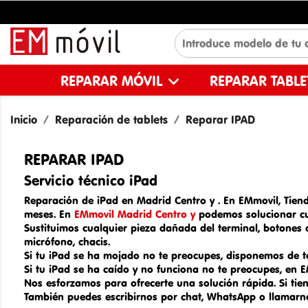
REPARAR MÓVIL
REPARAR TABL
Inicio
Reparación de tablets
Reparar IPAD
REPARAR IPAD
Servicio técnico iPad
Reparación de iPad en Madrid Centro y
. En EMmovil,
Tien
meses. En
EMmovil Madrid Centro y
podemos solucionar cu
Sustituimos cualquier pieza dañada del terminal, botones d
micrófono, chacis.
Si tu iPad se ha mojado no te preocupes, disponemos de t
Si tu iPad se ha caído y no funciona no te preocupes, en
Nos esforzamos para ofrecerte una solución rápida. Si tien
También puedes escribirnos por chat, WhatsApp o llamarn