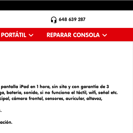

648 639 287
 PORTÁTIL
REPARAR CONSOLA
pantalla iPad
en 1 hora, sin sita y con garantía de 3
ga
, batería, sonido, si no funciona el táctil, wifi, señal etc.
pal, cámara frontal, sensores, auricular, altavoz,
s.
ración.