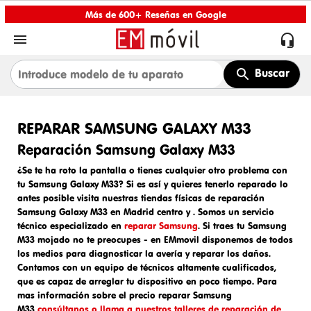
Más de 600+ Reseñas en Google


Buscar
REPARAR SAMSUNG GALAXY M33
Reparación Samsung Galaxy M33
¿Se te ha roto la pantalla o tienes cualquier otro problema con
tu Samsung Galaxy M33? Si es así y quieres tenerlo reparado lo
antes posible visita nuestras tiendas físicas de
reparación
Samsung Galaxy M33 en Madrid centro y
. Somos un
servicio
técnico especializado en
reparar Samsung
. Si traes tu
Samsung
M33 mojado
no te preocupes - en EMmovil disponemos de todos
los medios para diagnosticar la avería y reparar los daños.
Contamos con un equipo de técnicos altamente cualificados,
que es capaz de arreglar tu dispositivo en poco tiempo. Para
mas información sobre el
precio reparar Samsung
M33
consúltanos o llama a nuestros talleres de reparación de