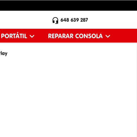

648 639 287
 PORTÁTIL
REPARAR CONSOLA
lay