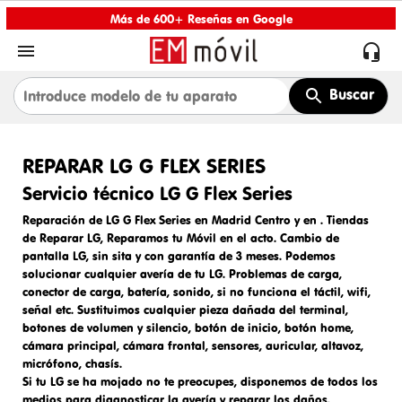
Más de 600+ Reseñas en Google


Buscar
REPARAR LG G FLEX SERIES
Servicio técnico LG G Flex Series
Reparación de LG G Flex Series en Madrid Centro y en
.
Tiendas
de Reparar LG
, Reparamos tu Móvil en el acto.
Cambio de
pantalla LG,
sin sita y con garantía de 3 meses. Podemos
solucionar cualquier avería de tu LG. Problemas de carga,
conector de carga
, batería, sonido, si no funciona el táctil, wifi,
señal etc. Sustituimos cualquier pieza dañada del terminal,
botones de volumen y silencio, botón de inicio, botón home,
cámara principal, cámara frontal, sensores, auricular, altavoz,
micrófono, chasís.
Si tu LG se ha mojado no te preocupes, disponemos de todos los
medios para diagnosticar la avería y reparar los daños.