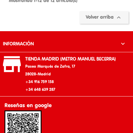
Mostrando 1-12 de 12 artículo(s)

Volver arriba

INFORMACIÓN

TIENDA MADRID (METRO MANUEL BECERRA)
Paseo Marqués de Zafra, 17
28028-Madrid
+34 916 759 158
+34 648 639 287
Reseñas en google