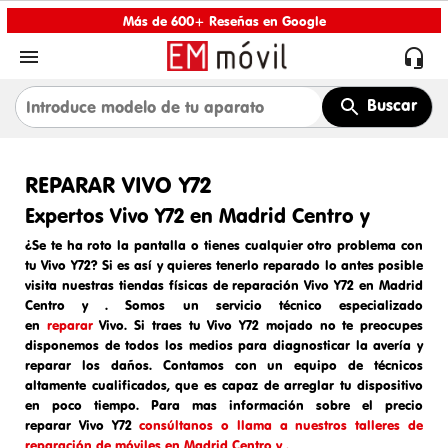
Más de 600+ Reseñas en Google


Buscar
REPARAR VIVO Y72
Expertos Vivo Y72 en Madrid Centro y
¿Se te ha roto la pantalla o tienes cualquier otro problema con
tu Vivo Y72? Si es así y quieres tenerlo reparado lo antes posible
visita nuestras tiendas físicas de
reparación Vivo Y72 en Madrid
Centro y
. Somos un
servicio técnico especializado
en
reparar
Vivo
. Si traes tu
Vivo Y72
mojado
no te preocupes
disponemos de todos los medios para diagnosticar la avería y
reparar los daños. Contamos con un equipo de técnicos
altamente cualificados, que es capaz de arreglar tu dispositivo
en poco tiempo. Para mas información sobre el
precio
reparar
Vivo Y72
consúltanos o llama a nuestros talleres de
reparación de móviles en Madrid Centro y .