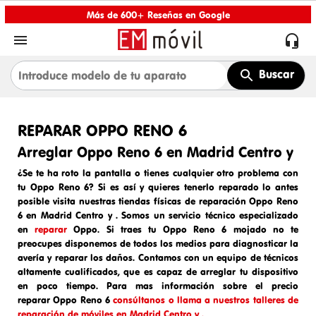
Más de 600+ Reseñas en Google


Buscar
REPARAR OPPO RENO 6
Arreglar Oppo Reno 6 en Madrid Centro y
¿Se te ha roto la pantalla o tienes cualquier otro problema con
tu Oppo Reno 6? Si es así y quieres tenerlo reparado lo antes
posible visita nuestras tiendas físicas de
reparación Oppo Reno
6 en Madrid Centro y
. Somos un
servicio técnico especializado
en
reparar
Oppo
. Si traes tu
Oppo Reno 6
mojado
no te
preocupes disponemos de todos los medios para diagnosticar la
avería y reparar los daños. Contamos con un equipo de técnicos
altamente cualificados, que es capaz de arreglar tu dispositivo
en poco tiempo. Para mas información sobre el
precio
reparar
Oppo Reno 6
consúltanos o llama a nuestros talleres de
reparación de móviles en Madrid Centro y .