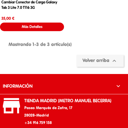
Cambiar Conector de Carga Galaxy
Tab 3 Lite 7.0 T116 3G
Precio
35,00 €
Más Detalles
Mostrando 1-3 de 3 artículo(s)

Volver arriba

INFORMACIÓN

TIENDA MADRID (METRO MANUEL BECERRA)
Paseo Marqués de Zafra, 17
28028-Madrid
+34 916 759 158