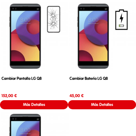
Cambiar Pantalla LG Q8
Cambiar Batería LG Q8
Precio
Precio
152,00 €
45,00 €
Más Detalles
Más Detalles