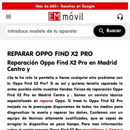
Más de 600+ Reseñas en Google


Buscar
REPARAR OPPO FIND X2 PRO
Reparación Oppo Find X2 Pro en Madrid
Centro y
¿Se te ha roto la pantalla o tienes cualquier otro problema con
tu Oppo Find X2 Pro? Si es así y quieres tenerlo reparado lo
antes posible visita nuestras tiendas físicas de
reparación Oppo
Find X2 Pro en Madrid Centro y
. Somos un
servicio técnico
especializado en
reparar
Oppo
. Si traes tu
Oppo
Find X2 Pro
mojado
no te preocupes disponemos de todos los medios para
diagnosticar la avería y reparar los daños. Contamos con un
equipo de técnicos altamente cualificados, que es capaz de
arreglar tu dispositivo en poco tiempo. Para mas información
sobre el
precio reparar
Oppo
Find X2 Pro
consúltanos o llama a