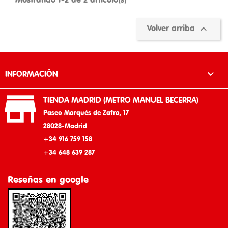

Volver arriba

INFORMACIÓN

TIENDA MADRID (METRO MANUEL BECERRA)
Paseo Marqués de Zafra, 17
28028-Madrid
+34 916 759 158
+34 648 639 287
Reseñas en google