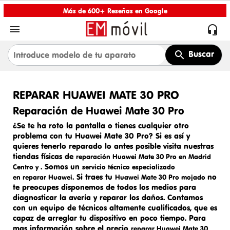
Más de 600+ Reseñas en Google


Buscar
REPARAR HUAWEI MATE 30 PRO
Reparación de Huawei Mate 30 Pro
¿Se te ha roto la pantalla o tienes cualquier otro
problema con tu Huawei Mate 30 Pro? Si es así y
quieres tenerlo reparado lo antes posible visita nuestras
tiendas físicas de
reparación Huawei Mate 30 Pro en Madrid
. Somos un
Centro y
servicio técnico especializado
. Si traes tu
no
en
reparar
Huawei
Huawei Mate 30 Pro mojado
te preocupes disponemos de todos los medios para
diagnosticar la avería y reparar los daños. Contamos
con un equipo de técnicos altamente cualificados, que es
capaz de arreglar tu dispositivo en poco tiempo. Para
mas información sobre el precio
reparar Huawei Mat
e 30