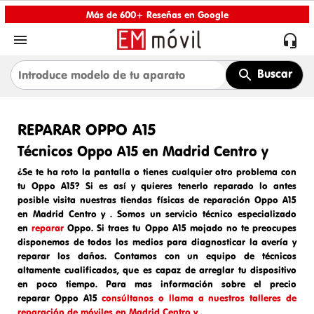
Más de 600+ Reseñas en Google


Buscar
REPARAR OPPO A15
Técnicos Oppo A15 en Madrid Centro y
¿Se te ha roto la pantalla o tienes cualquier otro problema con
tu Oppo A15? Si es así y quieres tenerlo reparado lo antes
posible visita nuestras tiendas físicas de
reparación Oppo A15
en Madrid Centro y
. Somos un
servicio técnico especializado
en
reparar
Oppo
. Si traes tu
Oppo A15
mojado
no te preocupes
disponemos de todos los medios para diagnosticar la avería y
reparar los daños. Contamos con un equipo de técnicos
altamente cualificados, que es capaz de arreglar tu dispositivo
en poco tiempo. Para mas información sobre el
precio
reparar
Oppo A15
consúltanos o llama a nuestros talleres de
reparación de móviles en Madrid Centro y .