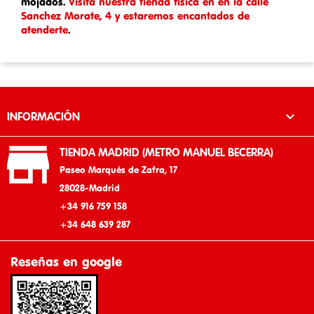
mojados.
Visita nuestra tienda física en en la calle
Sanchez Morate, 4 y estaremos encantados de
atenderte
.

INFORMACIÓN

TIENDA MADRID (METRO MANUEL BECERRA)
Paseo Marqués de Zafra, 17
28028-Madrid
+34 916 759 158
+34 648 639 287
Reseñas en google