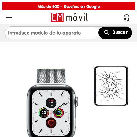
Más de 600+ Reseñas en Google


Buscar